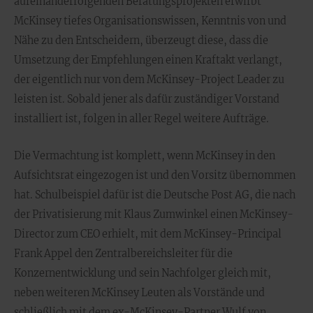
aufeinanderfolgenden Beratungsprojekten erwirbt
McKinsey tiefes Organisationswissen, Kenntnis von und
Nähe zu den Entscheidern, überzeugt diese, dass die
Umsetzung der Empfehlungen einen Kraftakt verlangt,
der eigentlich nur von dem McKinsey-Project Leader zu
leisten ist. Sobald jener als dafür zuständiger Vorstand
installiert ist, folgen in aller Regel weitere Aufträge.
Die Vermachtung ist komplett, wenn McKinsey in den
Aufsichtsrat eingezogen ist und den Vorsitz übernommen
hat. Schulbeispiel dafür ist die Deutsche Post AG, die nach
der Privatisierung mit Klaus Zumwinkel einen McKinsey-
Director zum CEO erhielt, mit dem McKinsey-Principal
Frank Appel den Zentralbereichsleiter für die
Konzernentwicklung und sein Nachfolger gleich mit,
neben weiteren McKinsey Leuten als Vorstände und
schließlich mit dem ex-McKinsey-Partner Wulf von