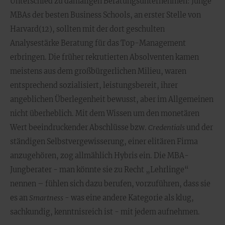
Unterschied zu damaligen Beratungsunternehmen: Junge
MBAs der besten Business Schools, an erster Stelle von
Harvard(12), sollten mit der dort geschulten
Analysestärke Beratung für das Top-Management
erbringen. Die früher rekrutierten Absolventen kamen
meistens aus dem großbürgerlichen Milieu, waren
entsprechend sozialisiert, leistungsbereit, ihrer
angeblichen Überlegenheit bewusst, aber im Allgemeinen
nicht überheblich. Mit dem Wissen um den monetären
Wert beeindruckender Abschlüsse bzw.
Credentials
und der
ständigen Selbstvergewisserung, einer elitären Firma
anzugehören, zog allmählich Hybris ein. Die MBA-
Jungberater - man könnte sie zu Recht „Lehrlinge“
nennen – fühlen sich dazu berufen, vorzuführen, dass sie
es an
Smartness
- was eine andere Kategorie als klug,
sachkundig, kenntnisreich ist - mit jedem aufnehmen.