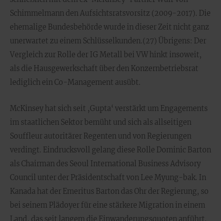
Schimmelmann den Aufsichtsratsvorsitz (2009-2017). Die
ehemalige Bundesbehörde wurde in dieser Zeit nicht ganz
unerwartet zu einem Schlüsselkunden.(27) Übrigens: Der
Vergleich zur Rolle der IG Metall bei VW hinkt insoweit,
als die Hausgewerkschaft über den Konzernbetriebsrat
lediglich ein Co-Management ausübt.
McKinsey hat sich seit ‚Gupta‘ verstärkt um Engagements
im staatlichen Sektor bemüht und sich als allseitigen
Souffleur autoritärer Regenten und von Regierungen
verdingt. Eindrucksvoll gelang diese Rolle Dominic Barton
als Chairman des Seoul International Business Advisory
Council unter der Präsidentschaft von Lee Myung-bak. In
Kanada hat der Emeritus Barton das Ohr der Regierung, so
bei seinem Plädoyer für eine stärkere Migration in einem
Land, das seit langem die Einwanderungsquoten anführt.