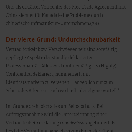
Und als erklärter Verfechter des Free Trade Agreement mit
China sieht er für Kanada keine Probleme durch
chinesische Infrastruktur-Unternehmen.(28)
Der vierte Grund: Undurchschaubarkeit
Vertraulichkeit bzw. Verschwiegenheit sind sorgfältig
gepflegte Aspekte der ständig deklarierten
Professionalität. Alles wird routinemäßig als (Highly)
Confidential deklariert, nummeriert, mit
Identitätsmarkern zu versehen – angeblich nur zum
Schutz des Klienten. Doch wo bleibt der eigene Vorteil?
Im Grunde dreht sich alles um Selbstschutz. Bei
Auftragsannahme wird die Unterzeichnung einer
Vertraulichkeitserklärung (
nondisclosure
)gefordert. Es
liegt die Vermutung nahe, dass zum Einen der Klient