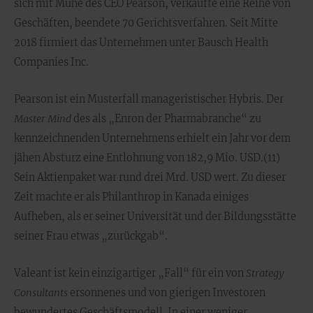
sich mit Mühe des CEO Pearson, verkaufte eine Reihe von
Geschäften, beendete 70 Gerichtsverfahren. Seit Mitte
2018 firmiert das Unternehmen unter Bausch Health
Companies Inc.
Pearson ist ein Musterfall manageristischer Hybris. Der
Master Mind
des als „Enron der Pharmabranche“ zu
kennzeichnenden Unternehmens erhielt ein Jahr vor dem
jähen Absturz eine Entlohnung von 182,9 Mio. USD.(11)
Sein Aktienpaket war rund drei Mrd. USD wert. Zu dieser
Zeit machte er als Philanthrop in Kanada einiges
Aufheben, als er seiner Universität und der Bildungsstätte
seiner Frau etwas „zurückgab“.
Valeant ist kein einzigartiger „Fall“ für ein von
Strategy
Consultants
ersonnenes und von gierigen Investoren
bewundertes Geschäftsmodell. In einer weniger