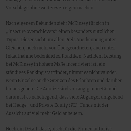
Vorschläge ohne weiteres zu eigen machen.
Nach eigenem Bekunden sieht McKinsey für sich in
„insecure overachievers“ einen besonders nützlichen
Typus. Dieser sucht um allen Preis Anerkennung unter
Gleichen, noch mehr von Übergeordneten, auch unter
Inkaufnahme bedenklicher Praktiken. Nachdem Leistung
bei McKinsey in hohem Maße incentiviert ist, ein
ständiges Ranking stattfindet, nimmt es nicht wunder,
wenn Einzelne an die Grenzen des Erlaubten und darüber
hinaus gehen. Die Anreize sind vorrangig monetär und
darum ist es naheliegend, dass viele Abgänger umgehend
bei Hedge- und Private Equity (PE)-Funds mit der
Aussicht auf viel mehr Geld anheuern.
Noch ein Detail, das typisch für die Firmenkultur ist: