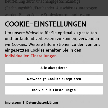
Beurteilung durch unabhängige Sachkundige
(Rechnungshöfe, Treuhänder, Ausschüsse) unterzogen
werden. Eine adäquate Erfolgskontrolle sollte zum
Standard werden(33). Bei McKinsey-Beratungsprojekten
COOKIE-EINSTELLUNGEN
ist das aufgrund von Vertragskonditionen, insbesondere
Um unsere Webseite für Sie optimal zu gestalten
die Vertraulichkeit betreffend, jedoch ausgeschlossen.
und fortlaufend verbessern zu können, verwenden
Darum ist auf Vertragsänderungen zu drängen.
wir Cookies. Weitere Informationen zu den von uns
Öffentlich-finanzierte Studien und Empfehlungen
eingesetzten Cookies erhalten Sie in den
(
Preferred Options
) sollten jedenfalls nach einer
individuellen Einstellungen
bestimmten Zeit zur Einsicht freigegeben werden.
Alle akzeptieren
Unternehmen/Institutionen unterlassen entgegen ihrer
Notwendige Cookies akzeptieren
ständig betonten Vorsicht eine kritische Bewertung von
McKinsey-Beratungen, weil ein eingebautes Bias und der
Individuelle Einstellungen
Mangel eigener Analysefähigkeit offenkundig würden,
sowie das Engagement von „Allgemein“-Beratern
Impressum
|
Datenschutzerklärung