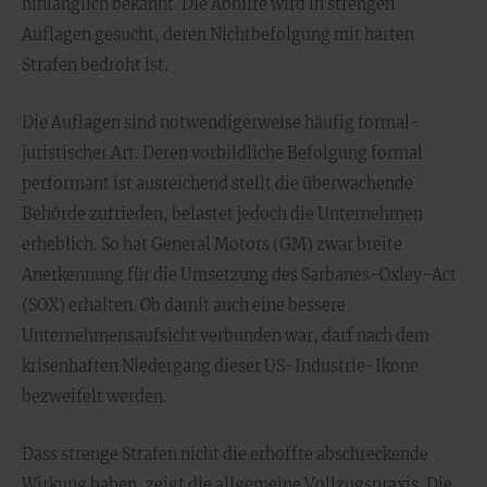
hinlänglich bekannt. Die Abhilfe wird in strengen
Auflagen gesucht, deren Nichtbefolgung mit harten
Strafen bedroht ist.
Die Auflagen sind notwendigerweise häufig formal-
juristischer Art. Deren vorbildliche Befolgung formal
performant ist ausreichend stellt die überwachende
Behörde zufrieden, belastet jedoch die Unternehmen
erheblich. So hat General Motors (GM) zwar breite
Anerkennung für die Umsetzung des Sarbanes-Oxley-Act
(SOX) erhalten. Ob damit auch eine bessere
Unternehmensaufsicht verbunden war, darf nach dem
krisenhaften Niedergang dieser US-Industrie-Ikone
bezweifelt werden.
Dass strenge Strafen nicht die erhoffte abschreckende
Wirkung haben, zeigt die allgemeine Vollzugspraxis. Die