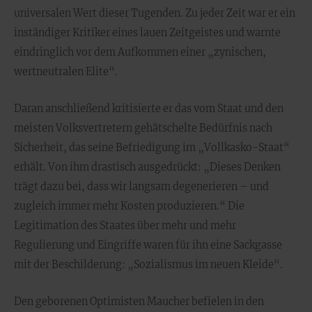
universalen Wert dieser Tugenden. Zu jeder Zeit war er ein
inständiger Kritiker eines lauen Zeitgeistes und warnte
eindringlich vor dem Aufkommen einer „zynischen,
wertneutralen Elite“.
Daran anschließend kritisierte er das vom Staat und den
meisten Volksvertretern gehätschelte Bedürfnis nach
Sicherheit, das seine Befriedigung im „Vollkasko-Staat“
erhält. Von ihm drastisch ausgedrückt: „Dieses Denken
trägt dazu bei, dass wir langsam degenerieren – und
zugleich immer mehr Kosten produzieren.“ Die
Legitimation des Staates über mehr und mehr
Regulierung und Eingriffe waren für ihn eine Sackgasse
mit der Beschilderung: „Sozialismus im neuen Kleide“.
Den geborenen Optimisten Maucher befielen in den