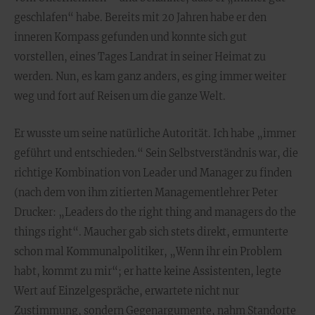
geschlafen“ habe. Bereits mit 20 Jahren habe er den
inneren Kompass gefunden und konnte sich gut
vorstellen, eines Tages Landrat in seiner Heimat zu
werden. Nun, es kam ganz anders, es ging immer weiter
weg und fort auf Reisen um die ganze Welt.
Er wusste um seine natürliche Autorität. Ich habe „immer
geführt und entschieden.“ Sein Selbstverständnis war, die
richtige Kombination von Leader und Manager zu finden
(nach dem von ihm zitierten Managementlehrer Peter
Drucker: „Leaders do the right thing and managers do the
things right“. Maucher gab sich stets direkt, ermunterte
schon mal Kommunalpolitiker, „Wenn ihr ein Problem
habt, kommt zu mir“; er hatte keine Assistenten, legte
Wert auf Einzelgespräche, erwartete nicht nur
Zustimmung, sondern Gegenargumente, nahm Standorte