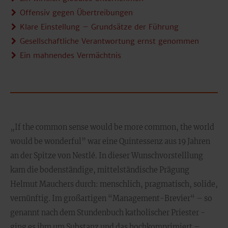
Offensiv gegen Übertreibungen
Klare Einstellung – Grundsätze der Führung
Gesellschaftliche Verantwortung ernst genommen
Ein mahnendes Vermächtnis
„If the common sense would be more common, the world
would be wonderful” war eine Quintessenz aus 19 Jahren
an der Spitze von Nestlé. In dieser Wunschvorstelllung
kam die bodenständige, mittelständische Prägung
Helmut Mauchers durch: menschlich, pragmatisch, solide,
vernünftig. Im großartigen “Management-Brevier“ – so
genannt nach dem Stundenbuch katholischer Priester -
ging es ihm um Substanz und das hochkomprimiert –