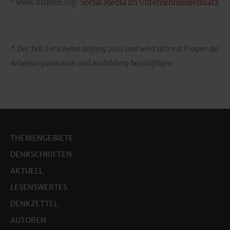
6
www.bitkom.org:
Social Media im Unternehmenseinsatz
* Der Teil 2 erscheint Anfang 2015 und wird sich mit Fragen der
Arbeitsorganisation und Ausbildung beschäftigen.
THEMENGEBIETE
DENKSCHRIFTEN
AKTUELL
LESENSWERTES
DENKZETTEL
AUTOREN