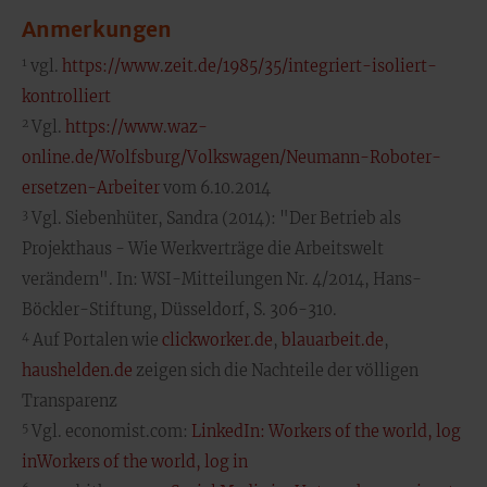
Anmerkungen
1
vgl.
https://www.zeit.de/1985/35/integriert-isoliert-
kontrolliert
2
Vgl.
https://www.waz-
online.de/Wolfsburg/Volkswagen/Neumann-Roboter-
ersetzen-Arbeiter
vom 6.10.2014
3
Vgl. Siebenhüter, Sandra (2014): "Der Betrieb als
Projekthaus - Wie Werkverträge die Arbeitswelt
verändern". In: WSI-Mitteilungen Nr. 4/2014, Hans-
Böckler-Stiftung, Düsseldorf, S. 306-310.
4
Auf Portalen wie
clickworker.de
,
blauarbeit.de
,
haushelden.de
zeigen sich die Nachteile der völligen
Transparenz
5
Vgl. economist.com:
LinkedIn: Workers of the world, log
inWorkers of the world, log in