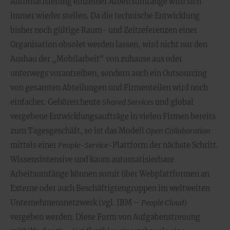
Automatisierung einzelner Arbeitsumfänge wird sich
immer wieder stellen. Da die technische Entwicklung
bisher noch gültige Raum- und Zeitreferenzen einer
Organisation obsolet werden lassen, wird nicht nur den
Ausbau der „Mobilarbeit" von zuhause aus oder
unterwegs vorantreiben, sondern auch ein Outsourcing
von gesamten Abteilungen und Firmenteilen wird noch
einfacher. Gehören heute
Shared Services
und global
vergebene Entwicklungsaufträge in vielen Firmen bereits
zum Tagesgeschäft, so ist das Modell
Open Collaboration
mittels einer
People-Service-
Plattform der nächste Schritt.
Wissensintensive und kaum automatisierbare
Arbeitsumfänge können somit über Webplattformen an
Externe oder auch Beschäftigtengruppen im weltweiten
Unternehmensnetzwerk (vgl. IBM –
People Cloud
)
vergeben werden. Diese Form von Aufgabenstreuung