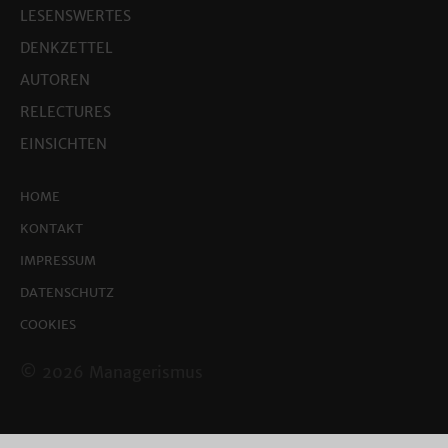
LESENSWERTES
DENKZETTEL
AUTOREN
RELECTURES
EINSICHTEN
HOME
KONTAKT
IMPRESSUM
DATENSCHUTZ
COOKIES
© 2026 Managerismus