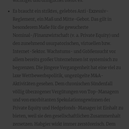
wichtiger und dringlicher bleibt es.
Es braucht ein striktes, gelebtes Anti-Exzessiv-
Reglement, ein Maß und Mitte-Gebot. Das gilt in
besonderem Maße für die gewucherte
Nominal-/Finanzwirtschaft (v. a. Private Equity) und
den zunehmend usurpatorischen, virtuellen bzw.
Internet-Sektor. Wachstums- und Größensucht vor
allem bereits großer Unternehmen ist systemisch zu
begrenzen. Die jüngere Vergangenheit hat eine viel zu
laxe Wettbewerbspolitik, ungezügelte M&A-
Aktivitäten gesehen. Dem chronischen Sündenfall
völlig überzogener Vergütungen von Top-Managern
und von exorbitanten Spekulationsgewinnen der
Private Equity und Hedgefonds-Manager ist Einhalt zu
bieten, weil sie den gesellschaftlichen Zusammenhalt
zersetzen. Habgier wirkt immer zerstörerisch. Dem