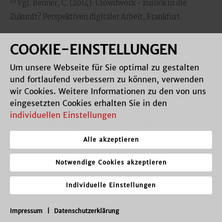
10
Vgl. Benner, C. (2014): Crowdwork - zurück in die
Zukunft? Perspektiven digitaler Arbeit, Frankfurt.
11
www.pressebox.de
:
Coworking-neue Formen der
COOKIE-EINSTELLUNGEN
virtuellen Zusammenarbeit
Um unsere Webseite für Sie optimal zu gestalten
12
Weitere Vorteile vgl. Fußnote 8.
und fortlaufend verbessern zu können, verwenden
wir Cookies. Weitere Informationen zu den von uns
13
Siemens-Chef Kaeser, 07.05.2014 im Handelsblatt,
eingesetzten Cookies erhalten Sie in den
Daimler-Chef Zetsche, 24.06.2014 in Börse-online,
individuellen Einstellungen
Telekom-Chef Höttges, 28.10.2014 und Audi-Chef Stadler
am 4.12.14 in der SZ.
Alle akzeptieren
Notwendige Cookies akzeptieren
14
vgl.
https://www.bpb.de/apuz/202248/big-data-und-
die-macht-des-marktes
Individuelle Einstellungen
Impressum
|
Datenschutzerklärung