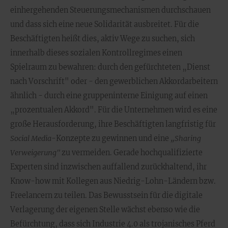
einhergehenden Steuerungsmechanismen durchschauen
und dass sich eine neue Solidarität ausbreitet. Für die
Beschäftigten heißt dies, aktiv Wege zu suchen, sich
innerhalb dieses sozialen Kontrollregimes einen
Spielraum zu bewahren: durch den gefürchteten „Dienst
nach Vorschrift" oder - den gewerblichen Akkordarbeitern
ähnlich - durch eine gruppeninterne Einigung auf einen
„prozentualen Akkord". Für die Unternehmen wird es eine
große Herausforderung, ihre Beschäftigten langfristig für
Social Media
-Konzepte zu gewinnen und eine
„Sharing
Verweigerung"
zu vermeiden. Gerade hochqualifizierte
Experten sind inzwischen auffallend zurückhaltend, ihr
Know-how mit Kollegen aus Niedrig-Lohn-Ländern bzw.
Freelancern zu teilen. Das Bewusstsein für die digitale
Verlagerung der eigenen Stelle wächst ebenso wie die
Befürchtung, dass sich Industrie 4.0 als trojanisches Pferd