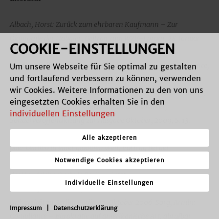
Albach, Horst: Zurück zum ehrbaren Kaufmann – Zur
Ökonomie der Habgier, Beitrag zum WZB-Forum, 28. Januar
COOKIE-EINSTELLUNGEN
2003.
Hoefle, Manfred, v. Leesen, Eckard: Gute Corporate Governance,
Um unsere Webseite für Sie optimal zu gestalten
und fortlaufend verbessern zu können, verwenden
(eine Denkschrift), Eigenverlag, München 2008.
wir Cookies. Weitere Informationen zu den von uns
Homann, Karl: Mehr Verordnung oder mehr Verantwortung?,
eingesetzten Cookies erhalten Sie in den
Interview in PWC: Das Magazin für Vorausdenker,
individuellen Einstellungen
Sonderveröffentlichung zur Ausgabe Oktober, 2009, S. 13.
Leibinger, Berthold: Der ehrbare Kaufmann – Auslaufmodell
Alle akzeptieren
oder Leitbild in einer globalen Welt, Vortrag bei der
Notwendige Cookies akzeptieren
Festveranstaltung anlässlich des 100-jährigen Gründungstages
des Handelshochschule Berlin – jetzt
Individuelle Einstellungen
Wirtschaftswissenschaftliche Fakultät der Humboldt-
Universität zu Berlin, Berlin 27. Oktober 2006. Sorg, Armin:
Impressum
|
Datenschutzerklärung
Compliance – Bürokratie auf amerikanische Art, abrufbar